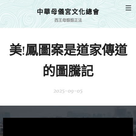
中華母儀宮文化總會
西王母娘娘正法
美!鳳圖案是道家傳道
的圖騰記
2025-09-05