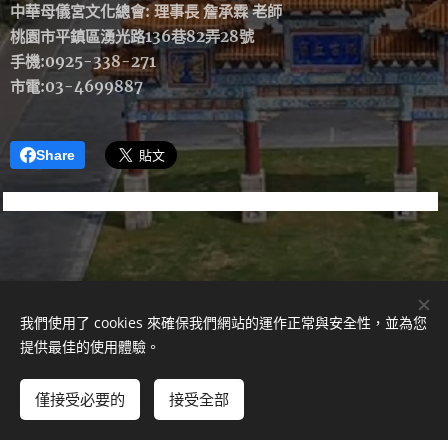
中華母儀宮文化總會: 理事長 詹承霖 老師
桃園市平鎮區湧光路136巷82弄28號
手機:0925-338-271
市電:03-4699887
Share
我們使用了 cookies 來確保我們網站的運作正常與安全性，並為您
324 桃園市平鎮區湧光路136巷82弄28號1樓
提供最佳的使用體驗。
版權所有 2021
僅接受必要的
接受全部
由
Webnode
提供技術支援
Cookies
立即開始
免費建立您的網站！