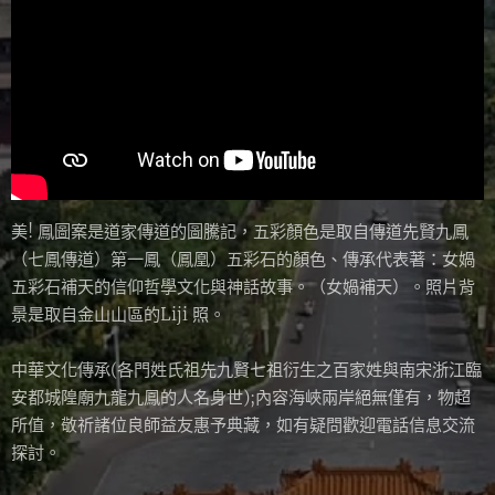
美! 鳳圖案是道家傳道的圖騰記，五彩顏色是取自傳道先賢九鳳
（七鳳傳道）第一鳳（鳳凰）五彩石的顏色、傳承代表著：女媧
五彩石補天的信仰哲學文化與神話故事。（女媧補天）。照片背
景是取自金山山區的Liji 照。
中華文化傳承(各門姓氏祖先九賢七祖衍生之百家姓與南宋浙江臨
安都城隍廟九龍九鳳的人名身世);內容海峽兩岸絕無僅有，物超
所值，敬祈諸位良師益友惠予典藏，如有疑問歡迎電話信息交流
探討。